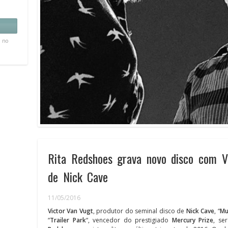
, no
Rita Redshoes grava novo disco com Vi
de Nick Cave
11/05/2016
Victor Van Vugt
, produtor do seminal disco de
Nick Cave
, “
Mu
“
Trailer Park
“, vencedor do prestigiado
Mercury Prize
, se