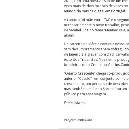
2011, com uma nova versão de um tema 
Visto mais de dois milhões de vezes n
mundo da música digital em Portugal.
A cantora foi mãe entre “Dá” e o segun
necessariamente o novo trabalho, prod
de Samuel Úria no tema “Menina” que, a 
álbum.
E a carreira de Márcia continua nessa 
sem deslumbramentos nem sofreguidões.
de Janeiro e a gravar com Dadi Carvalh
êxito dos Tribalistas. Mas nem a prod
brasileira como Criolo ou Vinicius Can
“Quarto Crescente” chega co-produzido
anterior “Casulo”, em conjunto com a 
crescimento, um percurso de descoberta
mas também um “Ledo Sorriso” ou um “B
público para essa viagem.
Fonte: Warner
Projecto concluído