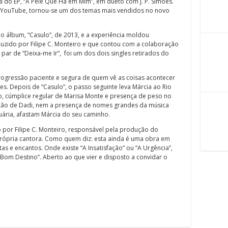
do EP, “A Pele Que Há em Mim”, em dueto com J. P. Simões.
o YouTube, tornou-se um dos temas mais vendidos no novo
do álbum, “Casulo”, de 2013, e a experiência moldou
uzido por Filipe C. Monteiro e que contou com a colaboração
par de “Deixa-me Ir”, foi um dos dois singles retirados do
progressão paciente e segura de quem vê as coisas acontecer
 Depois de “Casulo”, o passo seguinte leva Márcia ao Rio
o, cúmplice regular de Marisa Monte e presença de peso no
ução de Dadi, nem a presença de nomes grandes da música
tuária, afastam Márcia do seu caminho.
 por Filipe C. Monteiro, responsável pela produção do
própria cantora. Como quem diz: esta ainda é uma obra em
s e encantos. Onde existe “A Insatisfação” ou “A Urgência”,
om Destino”. Aberto ao que vier e disposto a convidar o