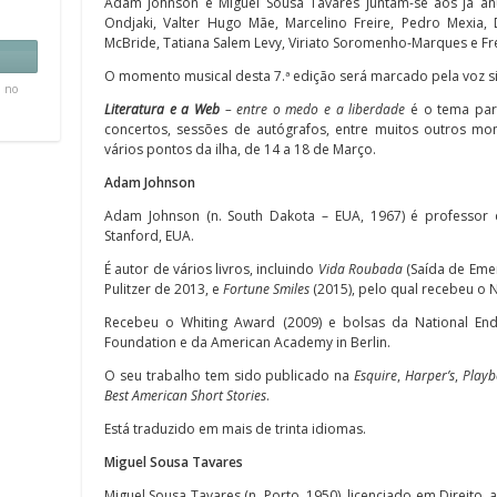
Adam Johnson e Miguel Sousa Tavares juntam-se aos já anun
Ondjaki, Valter Hugo Mãe, Marcelino Freire, Pedro Mexia, 
McBride, Tatiana Salem Levy, Viriato Soromenho-Marques e Fr
O momento musical desta 7.ª edição será marcado pela voz si
, no
Literatura e a Web
– entre o medo e a liberdade
é o tema par
concertos, sessões de autógrafos, entre muitos outros 
vários pontos da ilha, de 14 a 18 de Março.
Adam Johnson
Adam Johnson (n. South Dakota – EUA, 1967) é professor d
Stanford, EUA.
É autor de vários livros, incluindo
Vida Roubada
(Saída de Eme
Pulitzer de 2013, e
Fortune Smiles
(2015), pelo qual recebeu o 
Recebeu o Whiting Award (2009) e bolsas da National En
Foundation e da American Academy in Berlin.
O seu trabalho tem sido publicado na
Esquire
,
Harper’s
,
Playb
Best American Short Stories
.
Está traduzido em mais de trinta idiomas.
Miguel Sousa Tavares
Miguel Sousa Tavares (n. Porto, 1950), licenciado em Direito