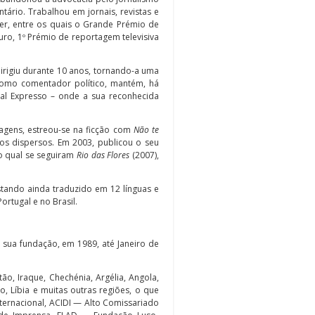
ntário. Trabalhou em jornais, revistas e
er, entre os quais o Grande Prémio de
ro, 1º Prémio de reportagem televisiva
irigiu durante 10 anos, tornando-a uma
Como comentador político, mantém, há
nal Expresso – onde a sua reconhecida
viagens, estreou-se na ficção com
Não te
tos dispersos. Em 2003, publicou o seu
o qual se seguiram
Rio das Flores
(2007),
tando ainda traduzido em 12 línguas e
rtugal e no Brasil.
sua fundação, em 1989, até Janeiro de
tão, Iraque, Chechénia, Argélia, Angola,
ito, Líbia e muitas outras regiões, o que
nternacional, ACIDI — Alto Comissariado