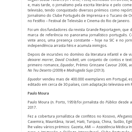
e, mais tarde, o jornalismo pela escrita literária e pelo come
televisão, tendo conquistado diversos prémios como repórt
Jornalismo do Clube Português de Imprensa e o Tucano de Ou
no FestRio – Festival de Televisão e Cinema do Rio de Janeiro.
Foi um dos fundadores da revista Grande Reportagem, que d
marca de referência no panorama jornalístico português. 
vinte anos, uma presença constante – hoje na SIC e no jor
independência arrasta fiéis e acumula inimigos.
Depois de incursões no domínio da literatura infantil e de 
deixarei morrer, David Crockett
, um conjunto de contos e tex
primeiro romance,
Equador
, Prémio Grinzane Cavour 2006, a
No Teu Deserto
(2009) e
Madrugada Suja
(2013).
Equador
vendeu mais de 400.000 exemplares em Portugal, es
editado em cerca de 30 países, com adaptação televisiva em Po
Paulo Moura
Paulo Moura (n. Porto, 1959) foi jornalista do
Público
desde a 
2017.
Fez a cobertura jornalística de conflitos no Kosovo, Afeganis
Caxemira, Mauritânia, Israel, Haiti, Turquia, China, Sudão, Eg
lhe valeu vários prémios: Gazeta, AMI — Assistência Médica I