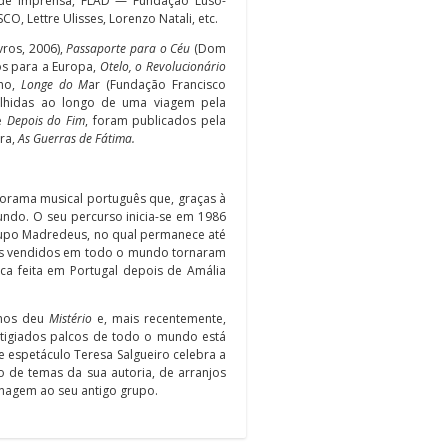
s de Imprensa, FLAD — Fundação Luso-
 Lettre Ulisses, Lorenzo Natali, etc.
vros, 2006),
Passaporte para o Céu
(Dom
nos para a Europa,
Otelo, o Revolucionário
lho,
Longe do M
ar (Fundação Francisco
olhidas ao longo de uma viagem pela
e
Depois do Fim
, foram publicados pela
ra,
As Guerras de Fátima.
anorama musical português que, graças à
ndo. O seu percurso inicia-se em 1986
rupo Madredeus, no qual permanece até
uns vendidos em todo o mundo tornaram
ica feita em Portugal depois de Amália
á nos deu
Mistério
e, mais recentemente,
stigiados palcos de todo o mundo está
te espetáculo Teresa Salgueiro celebra a
ão de temas da sua autoria, de arranjos
nagem ao seu antigo grupo.