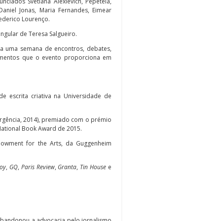
ciados Svetlana Alexievich, Pepetela,
Daniel Jonas, Maria Fernandes, Eimear
ederico Lourenço.
ngular de Teresa Salgueiro.
a uma semana de encontros, debates,
momentos que o evento proporciona em
e escrita criativa na Universidade de
rgência, 2014), premiado com o prémio
National Book Award de 2015.
dowment for the Arts, da Guggenheim
oy
,
GQ
,
Paris Review
,
Granta
,
Tin House
e
, abandonou a advocacia pelo jornalismo