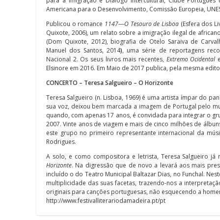
para a Imigração e Diálogo Intercultural, Clube Portuguê
Americana para o Desenvolvimento, Comissão Europeia, UNESCO,
Publicou o romance
1147―O Tesouro de Lisboa
(Esfera dos Li
Quixote, 2006), um relato sobre a imigração ilegal de africa
(Dom Quixote, 2012), biografia de Otelo Saraiva de Carva
Manuel dos Santos, 2014
)
, uma série de reportagens rec
Nacional 2. Os seus livros mais recentes,
Extremo Ocidental
Elsinore em 2016. Em Maio de 2017 publica, pela mesma edito
CONCERTO – Teresa Salgueiro – O Horizonte
Teresa Salgueiro (n. Lisboa, 1969) é uma artista ímpar do p
sua voz, deixou bem marcada a imagem de Portugal pelo mu
quando, com apenas 17 anos, é convidada para integrar o g
2007. Vinte anos de viagem e mais de cinco milhões de álb
este grupo no primeiro representante internacional da mús
Rodrigues.
A solo, e como compositora e letrista, Teresa Salgueiro j
Horizonte
. Na digressão que de novo a levará aos mais pre
incluído o do Teatro Municipal Baltazar Dias, no Funchal. Nes
multiplicidade das suas facetas, trazendo-nos a interpretaç
originais para canções portuguesas, não esquecendo a home
http://www.festivalliterariodamadeira.pt/pt