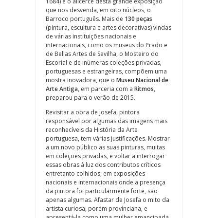
1684) é o alicerce desta grande exposição
que nos desvenda, em oito núcleos, o
Barroco português. Mais de
130 peças
(pintura, escultura e artes decorativas) vindas
de várias instituições nacionais e
internacionais, como os museus do Prado e
de Bellas Artes de Sevilha, o Mosteiro do
Escorial e de inúmeras coleções privadas,
portuguesas e estrangeiras, compõem uma
mostra inovadora, que o
Museu Nacional de
Arte Antiga
, em parceria com a
Ritmos
,
preparou para o verão de 2015.
Revisitar a obra de Josefa, pintora
responsável por algumas das imagens mais
reconhecíveis da História da Arte
portuguesa, tem várias justificações. Mostrar
a um novo público as suas pinturas, muitas
em coleções privadas, e voltar a interrogar
essas obras à luz dos contributos críticos
entretanto colhidos, em exposições
nacionais e internacionais onde a presença
da pintora foi particularmente forte, são
apenas algumas. Afastar de Josefa o mito da
artista curiosa, porém provinciana, e
apresentá-la como uma mulher emancipada