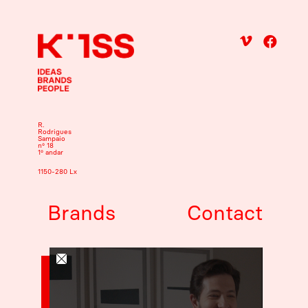
R.
Rodrigues
Sampaio
nº 18
1º andar
1150-280 Lx
Brands
Contact