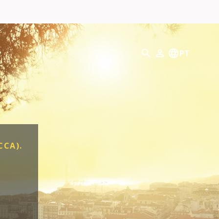
Pesquisar
PT
O meu perfil
CCA).