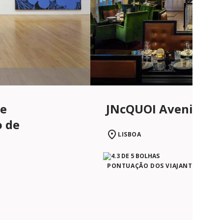
JNcQUOI Avenida
te
 de
LISBOA
PONTUAÇÃO DOS VIAJANTES NO T