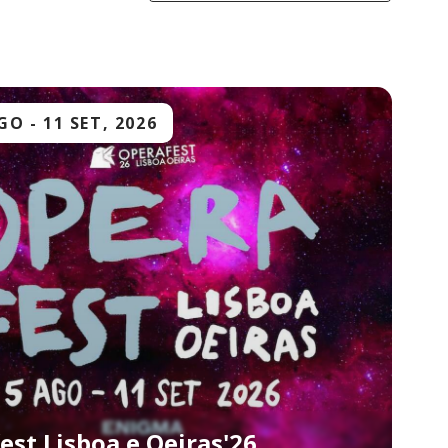
AGO
-
11 SET, 2026
est Lisboa e Oeiras'26