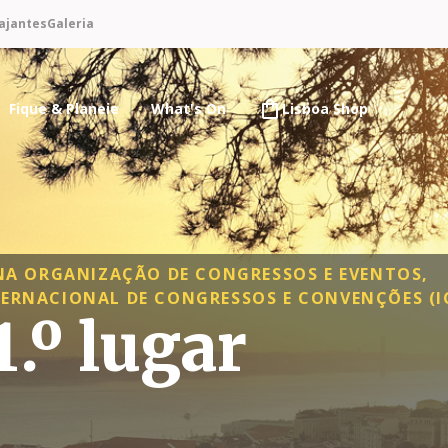
ajantes
Galeria
Fique & Planeie
What's On
Lisboa Shop
 NA ORGANIZAÇÃO DE CONGRESSOS E EVENTOS,
ERNACIONAL DE CONGRESSOS E CONVENÇÕES (I
.º lugar