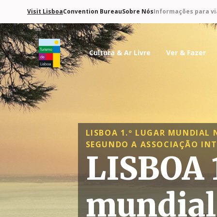
Visit Lisboa
Convention Bureau
Sobre Nós
Informações para vi
Cultura & Ar Livre
Ver & Fazer
Logo do Turismo de Lisboa
LISBOA 1.º LUGAR MUNDIAL
SEGUNDO A ASSOCIAÇÃO INT
LISBOA 1
mundial