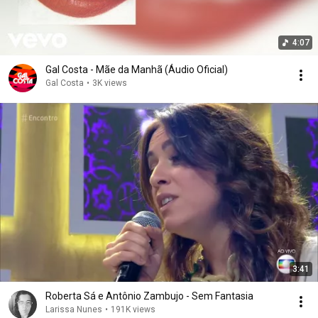
4:07
Gal Costa - Mãe da Manhã (Áudio Oficial)
Gal Costa
•
3K views
3:41
Roberta Sá e Antônio Zambujo - Sem Fantasia
Larissa Nunes
•
191K views