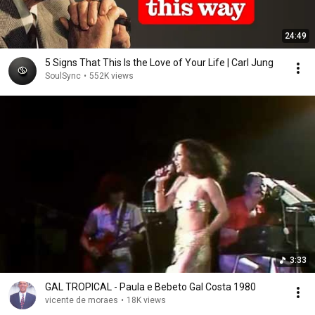
24:49
5 Signs That This Is the Love of Your Life | Carl Jung
SoulSync
•
552K views
3:33
GAL TROPICAL - Paula e Bebeto Gal Costa 1980
vicente de moraes
•
18K views