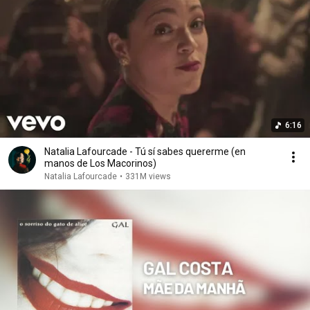
6:16
Natalia Lafourcade - Tú sí sabes quererme (en
manos de Los Macorinos)
Natalia Lafourcade
•
331M views