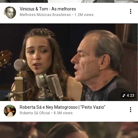
Vinicius & Tom - As melhores
Melhores Músicas Brasileiras
•
1.2M views
4:23
Roberta Sá e Ney Matogrosso | "Peito Vazio"
Roberta Sá Oficial
•
8.3M views