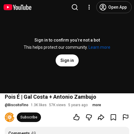
Open App
Sign in to confirm you’re not a bot
This helps protect our community.
Learn more
Sign in
Pois É | Gal Costa + Antonio Zambujo
@
BiscoitoFino
1.3K likes
57K views
5 years ago
more
Subscribe
Comments
49