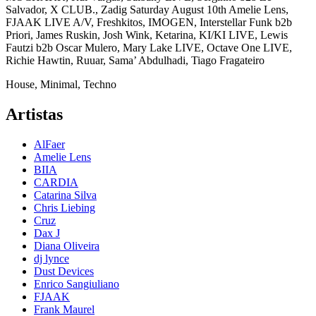
Salvador, X CLUB., Zadig Saturday August 10th Amelie Lens,
FJAAK LIVE A/V, Freshkitos, IMOGEN, Interstellar Funk b2b
Priori, James Ruskin, Josh Wink, Ketarina, KI/KI LIVE, Lewis
Fautzi b2b Oscar Mulero, Mary Lake LIVE, Octave One LIVE,
Richie Hawtin, Ruuar, Sama’ Abdulhadi, Tiago Fragateiro
House, Minimal, Techno
Artistas
AlFaer
Amelie Lens
BIIA
CARDIA
Catarina Silva
Chris Liebing
Cruz
Dax J
Diana Oliveira
dj lynce
Dust Devices
Enrico Sangiuliano
FJAAK
Frank Maurel