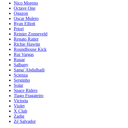
Nico Moreno
Octave One
Ogazon
Oscar Mulero
Ryan Elliott
Priori
Reinier Zonneveld
Renato Ratier
Richie Hawtin
Roundhouse Kick
Rui Vargas
Ruuar
Salbany
Sama' Abdulhadi
Scienza
Serginho
Solar
Space Riders
Tiago Fragateiro
Victoria
Violet
X Club
Zadig
Zé Salvador