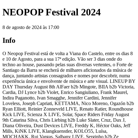
NEOPOP Festival 2024
8 de agosto de 2024 às 17:00
Info
O Neopop Festival está de volta a Viana do Castelo, entre os dias 8
e 10 de Agosto, para a sua 17ª edição. Vão ser 3 dias onde do
techno ao house, passando pelas suas diversas vertentes, o Forte de
Santiago da Barra se encherá de milhares aficionados da música de
dança, juntando artistas consagrados e nomes por descobrir, numa
experiência única e envolvente de música e arte visual. LINEUP BY
DAY Thursday August 8th AlFaer b2b Mingote, BIIA b2b Victoria,
Cardia, DJ Lynce b2b Violet, Enrico Sangiuliano, Frank Maurel,
Indira Paganotto, Ivan Smagghe, Jennifer Cardini, Jennifer
Loveless, Joseph Capriati, KETTAMA, Nico Moreno, Ogazón b2b
Ryan Elliott, Reinier Zonneveld LIVE, Renato Ratier, Roundhouse
Kick LIVE, Scienza X LIVE, Solar, Space Riders Friday August
9th Catarina Silva, Chris Liebing b2b Luke Slater, Cruz, Dax J,
Diana Oliveira, Dust Devices LIVE, Freddy K, Héctor Oaks, Jeff
Mills, KiNK LIVE, Klangkuenstler, KOLO55, Luísa,
MOCHAKK, Rui Vargas, Salbany LIVE, Serginho b2b Ze