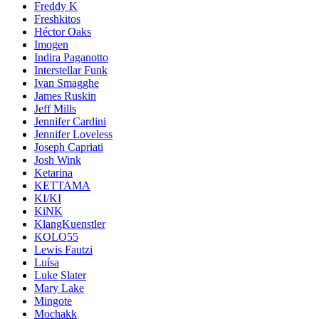
Freddy K
Freshkitos
Héctor Oaks
Imogen
Indira Paganotto
Interstellar Funk
Ivan Smagghe
James Ruskin
Jeff Mills
Jennifer Cardini
Jennifer Loveless
Joseph Capriati
Josh Wink
Ketarina
KETTAMA
KI/KI
KiNK
KlangKuenstler
KOLO55
Lewis Fautzi
Luísa
Luke Slater
Mary Lake
Mingote
Mochakk