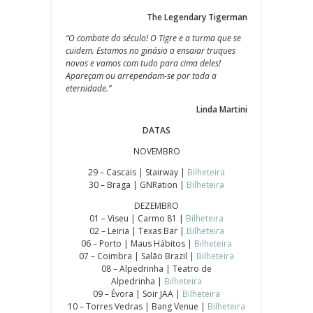
The Legendary Tigerman
“O combate do século! O Tigre e a turma que se
cuidem. Estamos no ginásio a ensaiar truques
novos e vamos com tudo para cima deles!
Apareçam ou arrependam-se por toda a
eternidade.”
Linda Martini
DATAS
NOVEMBRO
29 – Cascais | Stairway |
Bilheteira
30 – Braga | GNRation |
Bilheteira
DEZEMBRO
01 – Viseu | Carmo 81 |
Bilheteira
02 – Leiria | Texas Bar |
Bilheteira
06 – Porto | Maus Hábitos |
Bilheteira
07 – Coimbra | Salão Brazil |
Bilheteira
08 – Alpedrinha | Teatro de
Alpedrinha |
Bilheteira
09 – Évora | Soir JAA |
Bilheteira
10 – Torres Vedras | Bang Venue |
Bilheteira