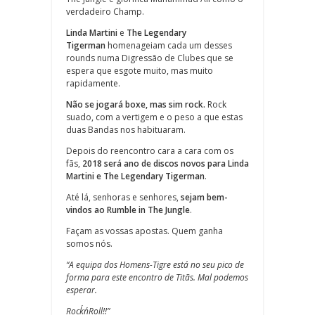
verdadeiro Champ.
Linda Martini
e
The Legendary
Tigerman
homenageiam cada um desses
rounds numa Digressão de Clubes que se
espera que esgote muito, mas muito
rapidamente.
Não se jogará boxe, mas sim rock.
Rock
suado, com a vertigem e o peso a que estas
duas Bandas nos habituaram.
Depois do reencontro cara a cara com os
fãs,
2018 será ano de discos novos para Linda
Martini e The Legendary Tigerman
.
Até lá, senhoras e senhores,
sejam bem-
vindos ao Rumble in The Jungle
.
Façam as vossas apostas. Quem ganha
somos nós.
“A equipa dos Homens-Tigre está no seu pico de
forma para este encontro de Titãs. Mal podemos
esperar.
Rock´n´Roll!!”