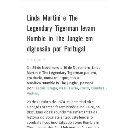
Linda Martini e The
Legendary Tigerman levam
Rumble in The Jungle em
digressão por Portugal
11/10/2017
De
29 de Novembro
a
10 de Dezembro
,
Linda
Martini
e
The Legendary Tigerman
partem,
em duelo,
numa tour que, sob a
temática
“Rumble in The Jungle”
, passará
por
Cascais
,
Braga
,
Viseu
,
Leiria
,
Porto
,
Coimbra
,
Alpedrinha
,
É
Vedras
.
29 de Outubro de 1974. Muhammad Ali e
George Foreman fazem história, no Zaire, na
discussão dos 8 rounds mais marcantes da
história do Boxe até então. Este lendário
combate ficou imortalizado como Rumble in
The Jungle e glorifica Muhammad Ali como o