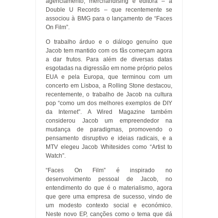
agenciamento, merchandising e editora – a
Double U Records – que recentemente se
associou à BMG para o lançamento de “Faces
On Film”.
O trabalho árduo e o diálogo genuíno que
Jacob tem mantido com os fãs começam agora
a dar frutos. Para além de diversas datas
esgotadas na digressão em nome próprio pelos
EUA e pela Europa, que terminou com um
concerto em Lisboa, a Rolling Stone destacou,
recentemente, o trabalho de Jacob na cultura
pop “como um dos melhores exemplos de DIY
da Internet”. A Wired Magazine também
considerou Jacob um empreendedor na
mudança de paradigmas, promovendo o
pensamento disruptivo e ideias radicais, e a
MTV elegeu Jacob Whitesides como “Artist to
Watch”.
“Faces On Film” é inspirado no
desenvolvimento pessoal de Jacob, no
entendimento do que é o materialismo, agora
que gere uma empresa de sucesso, vindo de
um modesto contexto social e económico.
Neste novo EP, canções como o tema que dá