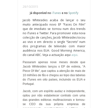
28/10/2015
Já disponível no
iTunes
e no
Spotify
Jacob Whitesides acaba de lançar o seu
muito antecipado novo EP “Faces On Film”
que de imediato se tornou num dos trends
no iTunes e Twitter. Para promover esta nova
colecção de canções, Jacob Whitesides tocou
ao vivo e em directo o single “Secrets” num
dos programas de televisão com maior
audiência nos EUA: Good Morning America,
do canal ABC. Veja a actuação aqui
aqui
.
Passaram apenas nove meses desde que
Jacob Whitesides lançou o EP de estreia, “A
Piece Of Me”, que captou a atenção de mais de
10 milhões de fãs e chegou ao topo das tabelas
do iTunes em oito países, incluindo os EUA e
Portugal.
Jacob, com um espírito audaz e independente,
optou por não estabelecer contrato com uma
das grandes editoras multinacionais e tornou-
se CEO da sua própria empresa de