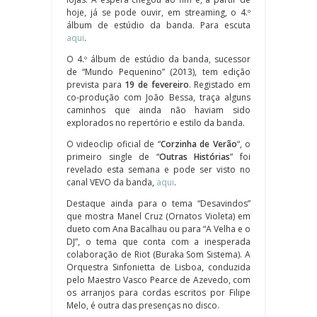
hoje, já se pode ouvir, em streaming, o 4.º
álbum de estúdio da banda. Para escuta
aqui
.
O 4.º álbum de estúdio da banda, sucessor
de “Mundo Pequenino” (2013), tem edição
prevista para
19 de fevereiro
. Registado em
co-produção com João Bessa, traça alguns
caminhos que ainda não haviam sido
explorados no repertório e estilo da banda.
O videoclip oficial de “
Corzinha de Verão
“, o
primeiro single de “
Outras Histórias
” foi
revelado esta semana e pode ser visto no
canal VEVO da banda,
aqui
.
Destaque ainda para o tema “Desavindos”
que mostra Manel Cruz (Ornatos Violeta) em
dueto com Ana Bacalhau ou para “A Velha e o
DJ”, o tema que conta com a inesperada
colaboração de Riot (Buraka Som Sistema). A
Orquestra Sinfonietta de Lisboa, conduzida
pelo Maestro Vasco Pearce de Azevedo, com
os arranjos para cordas escritos por Filipe
Melo, é outra das presenças no disco.