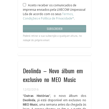
Aceito receber os comunicados de
imprensa enviados pela LIVECOM Unipessoal
Lda de acordo com os seus
Termos,
Condições e Política de Privacidade*
.
Poderá retirar a sua subscrição a qualquer altura, no
rodapé do próprio email.
Deolinda – Novo álbum em
exclusivo no MEO Music
12/02/2016
“
Outras Histórias
“, o novo álbum dos
Deolinda
, já está disponível em exclusivo no
MEO Music
, uma semana antes da chegada às
lojas. A espera chegou ao fim e, a partir de