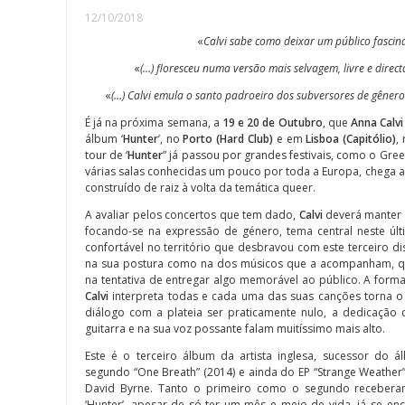
12/10/2018
«
Calvi sabe como deixar um público fascin
«
(…) floresceu numa versão mais selvagem, livre e direct
«
(…) Calvi emula o santo padroeiro dos subversores de gênero 
É já na próxima semana, a
19 e 20 de Outubro
, que
Anna Calvi
álbum ‘
Hunter
’, no
Porto (Hard Club)
e em
Lisboa (Capitólio)
,
tour de ‘
Hunter
” já passou por grandes festivais, como o Gree
várias salas conhecidas um pouco por toda a Europa, chega 
construído de raiz à volta da temática queer.
A avaliar pelos concertos que tem dado,
Calvi
deverá manter 
focando-se na expressão de género, tema central neste úl
confortável no território que desbravou com este terceiro disc
na sua postura como na dos músicos que a acompanham, que
na tentativa de entregar algo memorável ao público. A form
Calvi
interpreta todas e cada uma das suas canções torna o
diálogo com a plateia ser praticamente nulo, a dedicação
guitarra e na sua voz possante falam muitíssimo mais alto.
Este é o terceiro álbum da artista inglesa, sucessor do 
segundo “One Breath” (2014) e ainda do EP “Strange Weather
David Byrne. Tanto o primeiro como o segundo recebera
‘Hunter’, apesar de só ter um mês e meio de vida, já se 