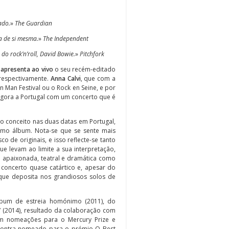
ado.
»
The Guardian
a de si mesma.
»
The Independent
do rock’n’roll, David Bowie.
»
Pitchfork
 apresenta ao vivo
o seu recém-editado
 respectivamente.
Anna Calvi
, que com a
n Man Festival ou o Rock en Seine, e por
agora a Portugal com um concerto que é
o conceito nas duas datas em Portugal,
timo álbum. Nota-se que se sente mais
o de originais, e isso reflecte-se tanto
 levam ao limite a sua interpretação,
a apaixonada, teatral e dramática como
 concerto quase catártico e, apesar do
 que deposita nos grandiosos solos de
álbum de estreia homónimo (2011), do
” (2014), resultado da colaboração com
m nomeações para o Mercury Prize e
encontra nomeado para o prémio Q Best